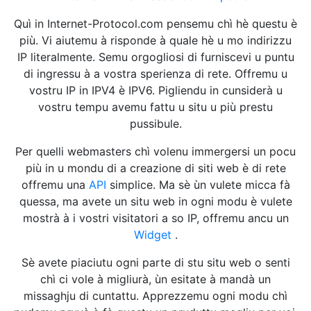
Quì in Internet-Protocol.com pensemu chì hè questu è
più. Vi aiutemu à risponde à quale hè u mo indirizzu
IP literalmente. Semu orgogliosi di furniscevi u puntu
di ingressu à a vostra sperienza di rete. Offremu u
vostru IP in IPV4 è IPV6. Pigliendu in cunsiderà u
vostru tempu avemu fattu u situ u più prestu
pussibule.
Per quelli webmasters chì volenu immergersi un pocu
più in u mondu di a creazione di siti web è di rete
offremu una
API
simplice. Ma sè ùn vulete micca fà
quessa, ma avete un situ web in ogni modu è vulete
mostrà à i vostri visitatori a so IP, offremu ancu un
Widget
.
Sè avete piaciutu ogni parte di stu situ web o senti
chì ci vole à migliurà, ùn esitate à mandà un
missaghju di cuntattu. Apprezzemu ogni modu chì