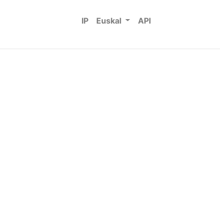
IP
Euskal
API