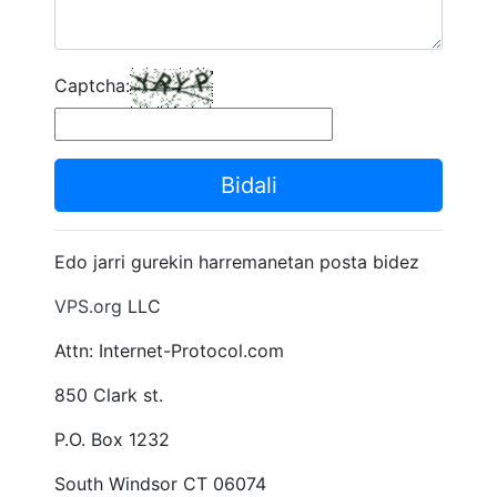
Captcha:
Bidali
Edo jarri gurekin harremanetan posta bidez
VPS.org
LLC
Attn: Internet-Protocol.com
850 Clark st.
P.O. Box 1232
South Windsor CT 06074